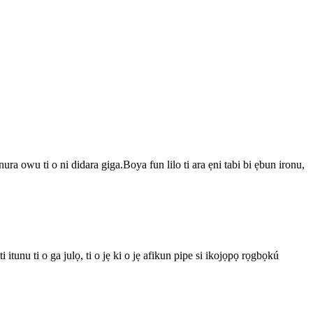
ra owu ti o ni didara giga.Boya fun lilo ti ara ẹni tabi bi ẹbun ironu,
ti itunu ti o ga julọ, ti o jẹ ki o jẹ afikun pipe si ikojọpọ rọgbọkú