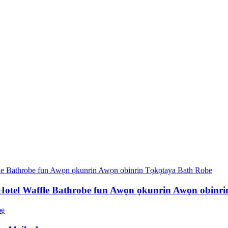
otel Waffle Bathrobe fun Awọn ọkunrin Awọn obinr