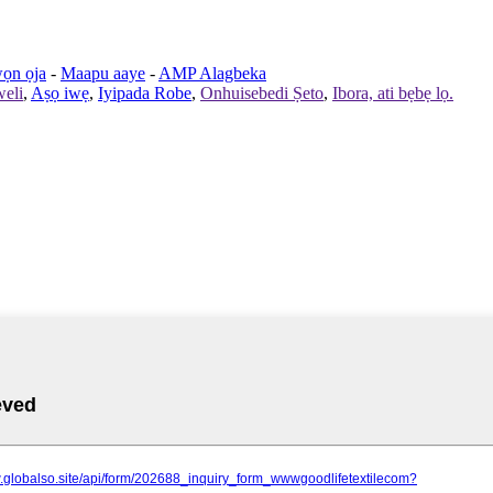
ọn ọja
-
Maapu aaye
-
AMP Alagbeka
eli
,
Aṣọ iwẹ
,
Iyipada Robe
,
Onhuisebedi Ṣeto
,
Ibora, ati bẹbẹ lọ.