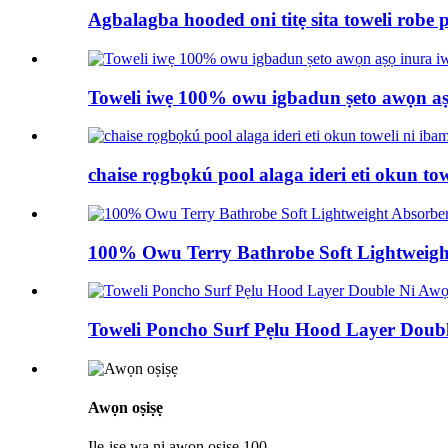
Agbalagba hooded oni titẹ sita toweli robe 
Toweli iwẹ 100% owu igbadun ṣeto awọn aṣọ
chaise rọgbọkú pool alaga ideri eti okun to
100% Owu Terry Bathrobe Soft Lightweigh
Toweli Poncho Surf Pẹlu Hood Layer Doub
Awọn oṣiṣẹ
Ile-iṣẹ wa ni awọn oṣiṣẹ 100