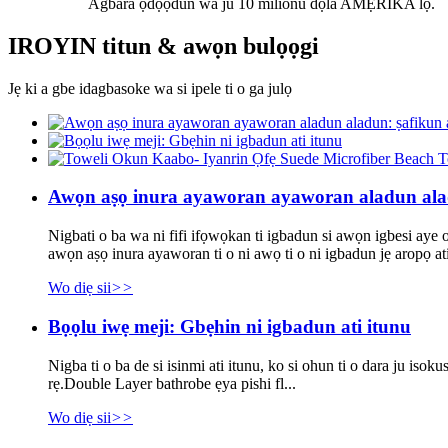
Agbara ọdọọdun wa ju 10 milionu dọla AMẸRIKA lọ.
IROYIN titun & awọn bulọọgi
Jẹ ki a gbe idagbasoke wa si ipele ti o ga julọ
Awọn aṣọ inura ayaworan ayaworan aladun aladu
Nigbati o ba wa ni fifi ifọwọkan ti igbadun si awọn igbesi aye o
awọn aṣọ inura ayaworan ti o ni awọ ti o ni igbadun jẹ aropọ ati
Wo diẹ sii
>>
Bọọlu iwẹ meji: Gbẹhin ni igbadun ati itunu
Nigba ti o ba de si isinmi ati itunu, ko si ohun ti o dara ju isokus
rẹ.Double Layer bathrobe ẹya pishi fl...
Wo diẹ sii
>>