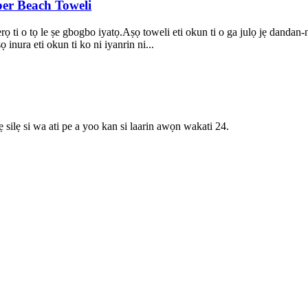
er Beach Toweli
 ti o tọ le ṣe gbogbo iyatọ.Aṣọ toweli eti okun ti o ga julọ jẹ dandan-ni
 inura eti okun ti ko ni iyanrin ni...
 silẹ si wa ati pe a yoo kan si laarin awọn wakati 24.