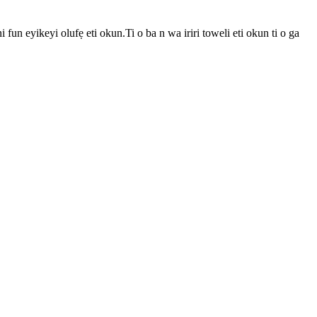
 fun eyikeyi olufẹ eti okun.Ti o ba n wa iriri toweli eti okun ti o ga