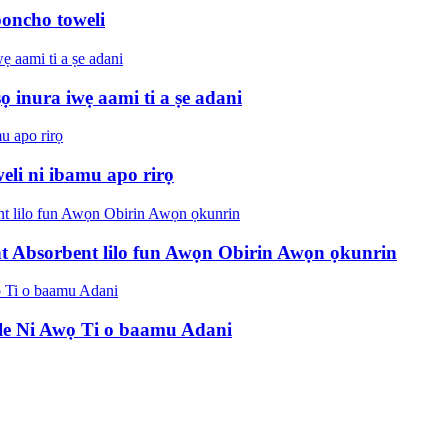
poncho toweli
 inura iwẹ aami ti a ṣe adani
weli ni ibamu apo rirọ
t Absorbent lilo fun Awọn Obirin Awọn ọkunrin
le Ni Awọ Ti o baamu Adani