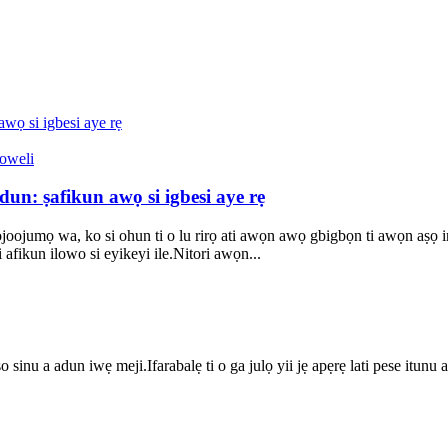
n: ṣafikun awọ si igbesi aye rẹ
joojumọ wa, ko si ohun ti o lu rirọ ati awọn awọ gbigbọn ti awọn aṣọ inu
 afikun ilowo si eyikeyi ile.Nitori awọn...
o sinu a adun iwẹ meji.Ifarabalẹ ti o ga julọ yii jẹ apẹrẹ lati pese itunu a