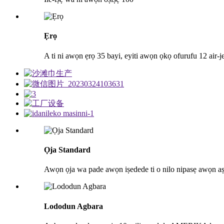
Ẹrọ
A ti ni awọn ẹrọ 35 bayi, eyiti awọn ọkọ ofurufu 12 air-je
Ọja Standard
Awọn ọja wa pade awọn iṣedede ti o nilo nipasẹ awọn 
Lododun Agbara