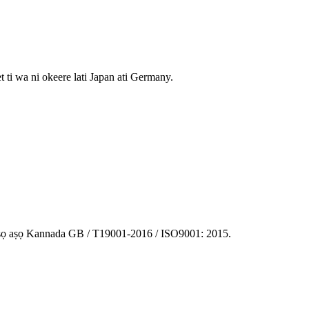
t ti wa ni okeere lati Japan ati Germany.
aṣọ aṣọ Kannada GB / T19001-2016 / ISO9001: 2015.