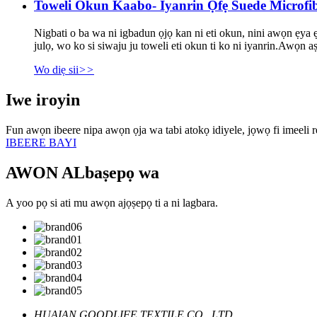
Toweli Okun Kaabo- Iyanrin Ọfẹ Suede Microfib
Nigbati o ba wa ni igbadun ọjọ kan ni eti okun, nini awọn ẹya ẹrọ
julọ, wo ko si siwaju ju toweli eti okun ti ko ni iyanrin.Awọn aṣọ
Wo diẹ sii
>>
Iwe iroyin
Fun awọn ibeere nipa awọn ọja wa tabi atokọ idiyele, jọwọ fi imeeli rẹ
IBEERE BAYI
AWON ALbaṣepọ wa
A yoo pọ si ati mu awọn ajọṣepọ ti a ni lagbara.
HUAIAN GOODLIFE TEXTILE CO., LTD