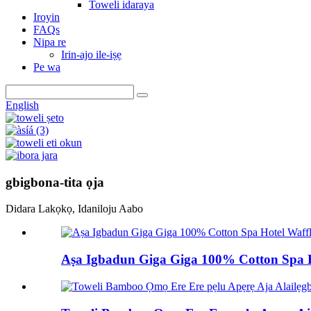
Toweli idaraya
Iroyin
FAQs
Nipa re
Irin-ajo ile-iṣẹ
Pe wa
English
gbigbona-tita ọja
Didara Lakọkọ, Idaniloju Aabo
Aṣa Igbadun Giga Giga 100% Cotton Spa H