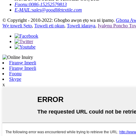
Foonu:
0086-15252579813
E-MAIL:
sales@goodlifetextile.com
© Copyright - 2010-2022: Gbogbo awọn ẹtọ wa ni ipamọ.
Gbona Aw
Wẹ toweli Ṣeto
,
Toweli eti okun
,
Toweli idaraya
,
Iyalẹnu Poncho Tow
Firanṣẹ Imeeli
Firanṣẹ Imeeli
Foonu
Skype
x