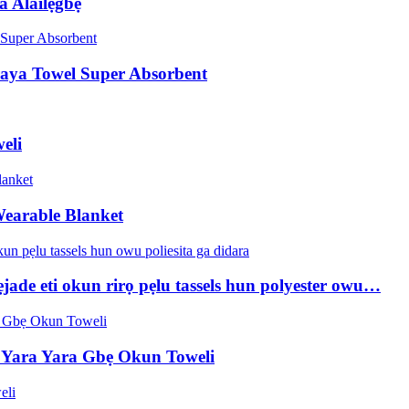
 Alailẹgbẹ
raya Towel Super Absorbent
eli
Wearable Blanket
ẹjade eti okun rirọ pẹlu tassels hun polyester owu…
a Yara Yara Gbẹ Okun Toweli