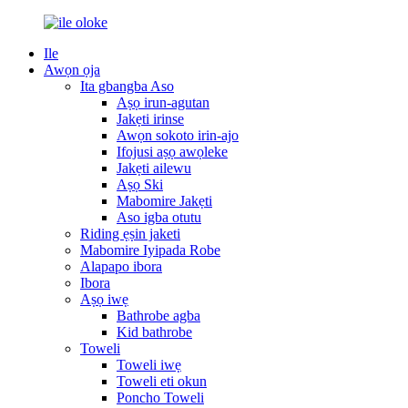
Ile
Awọn ọja
Ita gbangba Aso
Aṣọ irun-agutan
Jakẹti irinse
Awọn sokoto irin-ajo
Ifojusi aṣọ awọleke
Jakẹti ailewu
Aṣọ Ski
Mabomire Jakẹti
Aso igba otutu
Riding ẹṣin jaketi
Mabomire Iyipada Robe
Alapapo ibora
Ibora
Aṣọ iwẹ
Bathrobe agba
Kid bathrobe
Toweli
Toweli iwẹ
Toweli eti okun
Poncho Toweli