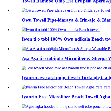
Toweli Bamboo Ọmọ Ere Ere pẹlu Apẹrẹ Aja
Owu Toweli Pipe-idaraya & Irin-ajo & Ida
Iwon ti o tobi 100% Owu adikala Beach tow
Aṣa Aṣa ti o tobijulo Microfiber & Sherpa 
Iyanrin awọ aṣa pupọ toweli Turki ọfẹ ti a t
Iyanrin Free Microfiber Beach Toweli Agb