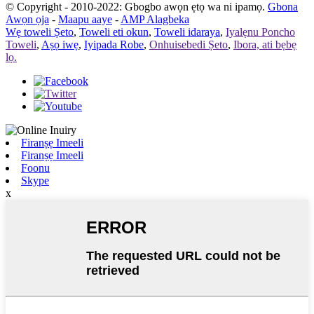
© Copyright - 2010-2022: Gbogbo awọn ẹtọ wa ni ipamọ.
Gbona
Awọn ọja
-
Maapu aaye
-
AMP Alagbeka
Wẹ toweli Ṣeto
,
Toweli eti okun
,
Toweli idaraya
,
Iyalẹnu Poncho
Toweli
,
Aṣọ iwẹ
,
Iyipada Robe
,
Onhuisebedi Ṣeto
,
Ibora, ati bẹbẹ
lọ.
Firanṣẹ Imeeli
Firanṣẹ Imeeli
Foonu
Skype
x