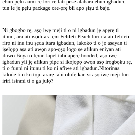
ẹbun pẹlu aami rẹ lori rẹ lati pese alabara ẹbun igbadun,
tun le jẹ pẹlu package ore-ọrẹ bii apo ṣiṣu ti bajẹ.
Ni gbogbo rẹ, aṣọ iwẹ meji ti o ni igbadun jẹ apẹrẹ ti
itunu, ara ati isọdi-ara ẹni.Felifeti Peach lori ita ati felifeti
rirọ ni inu inu ṣẹda itara igbadun, lakoko ti o jẹ aṣayan ti
iṣelọpọ aṣa ati awọn apo-ọṣọ logo ṣe afikun eniyan ati
ilowo.Boya o fẹran lapel tabi apẹrẹ hooded, aṣọ iwẹ
igbadun yii jẹ afikun pipe si ikojọpọ awọn aṣọ irọgbọku rẹ,
ti o funni ni itunu ti ko ni afiwe ati igbadun.Nitorinaa
kilode ti o ko tọju ararẹ tabi olufẹ kan si aṣọ iwẹ meji fun
iriri isinmi ti o ga julọ?