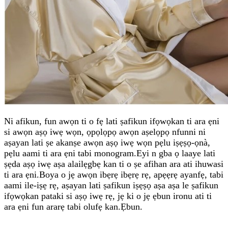
Ni afikun, fun awọn ti o fẹ lati ṣafikun ifọwọkan ti ara ẹni
si awọn aṣọ iwẹ wọn, ọpọlọpọ awọn aṣelọpọ nfunni ni
aṣayan lati ṣe akanṣe awọn aṣọ iwẹ wọn pẹlu iṣẹṣọ-ọnà,
pẹlu aami ti ara ẹni tabi monogram.Eyi n gba ọ laaye lati
ṣẹda aṣọ iwẹ aṣa alailẹgbẹ kan ti o ṣe afihan ara ati ihuwasi
ti ara ẹni.Boya o jẹ awọn ibẹrẹ ibẹrẹ rẹ, apẹẹrẹ ayanfẹ, tabi
aami ile-iṣẹ rẹ, aṣayan lati ṣafikun iṣẹṣọ aṣa aṣa le ṣafikun
ifọwọkan pataki si aṣọ iwẹ rẹ, jẹ ki o jẹ ẹbun ironu ati ti
ara ẹni fun ararẹ tabi olufẹ kan.Ẹbun.