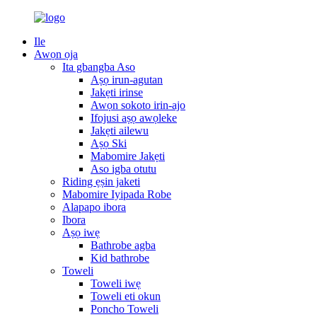
Ile
Awọn ọja
Ita gbangba Aso
Aṣọ irun-agutan
Jakẹti irinse
Awọn sokoto irin-ajo
Ifojusi aṣọ awọleke
Jakẹti ailewu
Aṣọ Ski
Mabomire Jakẹti
Aso igba otutu
Riding ẹṣin jaketi
Mabomire Iyipada Robe
Alapapo ibora
Ibora
Aṣọ iwẹ
Bathrobe agba
Kid bathrobe
Toweli
Toweli iwẹ
Toweli eti okun
Poncho Toweli