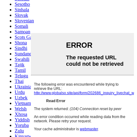
Sesotho
Sinhala
Slovak
Slovenian
Somali
Samoan
Scots Gaelic
Shona
Sindhi
Sundanese
Swahili
Tajik
Tamil
Telugu
Thai
Ukrainian
Urdu
Uzbek
Vietnamese
Welsh
Xhosa
Yiddish
Yoruba
Zulu
Kinyarwanda