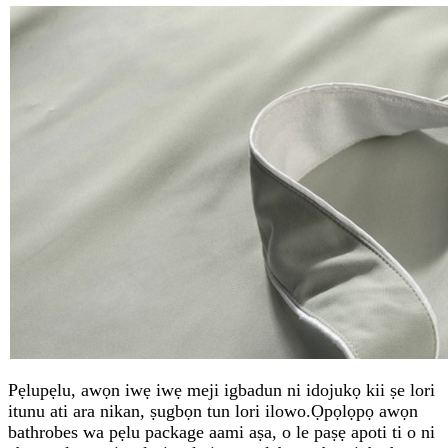
Pẹlupẹlu, awọn iwẹ iwẹ meji igbadun ni idojukọ kii ṣe lori
itunu ati ara nikan, ṣugbọn tun lori ilowo.Ọpọlọpọ awọn
bathrobes wa pẹlu package aami aṣa, o le paṣẹ apoti ti o ni