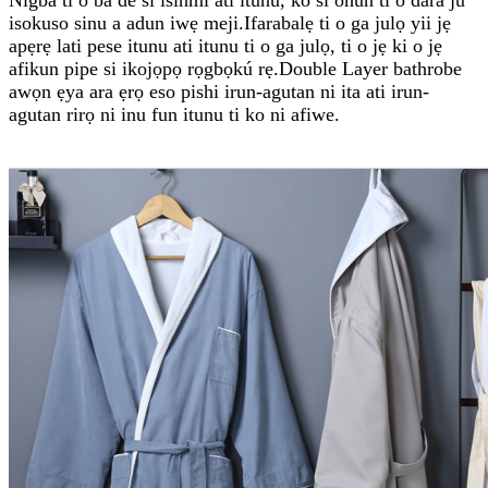
isokuso sinu a adun iwẹ meji.Ifarabalẹ ti o ga julọ yii jẹ
apẹrẹ lati pese itunu ati itunu ti o ga julọ, ti o jẹ ki o jẹ
afikun pipe si ikojọpọ rọgbọkú rẹ.Double Layer bathrobe
awọn ẹya ara ẹrọ eso pishi irun-agutan ni ita ati irun-
agutan rirọ ni inu fun itunu ti ko ni afiwe.