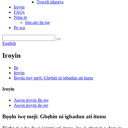
Toweli idaraya
Iroyin
FAQs
Nipa re
Irin-ajo ile-iṣẹ
Pe wa
English
Iroyin
Ile
Iroyin
Bọọlu iwẹ meji: Gbẹhin ni igbadun ati itunu
Iroyin
Awọn iroyin Ile-iṣẹ
Awọn iroyin ile-iṣẹ
Bọọlu iwẹ meji: Gbẹhin ni igbadun ati itunu
Nigba ti o ba de si isinmi ati itunu, ko si ohun ti o dara ju