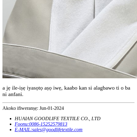
a jẹ ile-iṣẹ iyasọtọ aṣọ iwẹ, kaabo kan si alagbawo ti o ba
ni anfani.
Akoko ifiweranṣẹ: Jun-01-2024
HUAIAN GOODLIFE TEXTILE CO., LTD
Foonu:
0086-15252579813
E-MAIL:
sales@goodlifetextile.com