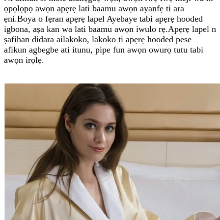
ọpọlọpọ awọn apẹrẹ lati baamu awọn ayanfẹ ti ara
ẹni.Boya o fẹran apẹrẹ lapel Ayebaye tabi apẹrẹ hooded
igbona, aṣa kan wa lati baamu awọn iwulo rẹ.Apẹrẹ lapel n
ṣafihan didara ailakoko, lakoko ti apẹrẹ hooded pese
afikun agbegbe ati itunu, pipe fun awọn owurọ tutu tabi
awọn irọlẹ.