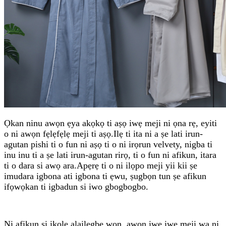
Ọkan ninu awọn ẹya akọkọ ti aṣọ iwẹ meji ni ọna rẹ, eyiti
o ni awọn fẹlẹfẹlẹ meji ti aṣọ.Ilẹ ti ita ni a ṣe lati irun-
agutan pishi ti o fun ni aṣọ ti o ni irọrun velvety, nigba ti
inu inu ti a ṣe lati irun-agutan rirọ, ti o fun ni afikun, itara
ti o dara si awọ ara.Apẹrẹ ti o ni ilọpo meji yii kii ṣe
imudara igbona ati igbona ti ẹwu, ṣugbọn tun ṣe afikun
ifọwọkan ti igbadun si iwo gbogbogbo.
Ni afikun si ikole alailẹgbẹ wọn, awọn iwẹ iwẹ meji wa ni